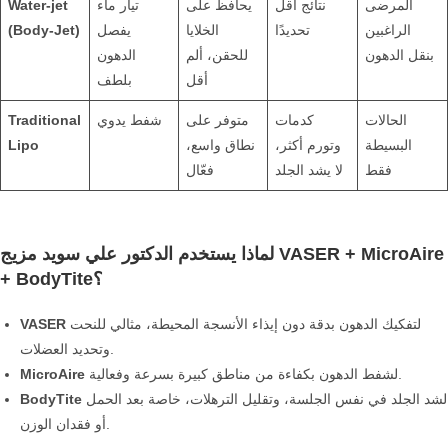
المرضى
نتائج أقل
يحافظ على
تيار ماء
Water-jet
الراغبين
تحديدًا
الخلايا
يفصل
(Body-Jet)
بنقل الدهون
للحقن، ألم
الدهون
أقل
بلطف
الحالات
كدمات
متوفر على
شفط يدوي
Traditional
البسيطة
وتورم أكثر،
نطاق واسع،
Lipo
فقط
لا يشد الجلد
فعّال
لماذا يستخدم الدكتور علي سويد مزيج VASER + MicroAire
+ BodyTite؟
لتفكيك الدهون بدقة دون إيذاء الأنسجة المحيطة، مثالي للنحت
VASER
وتحديد العضلات.
لشفط الدهون بكفاءة من مناطق كبيرة بسرعة وفعالية.
MicroAire
لشد الجلد في نفس الجلسة، وتقليل الترهلات، خاصة بعد الحمل
BodyTite
أو فقدان الوزن.