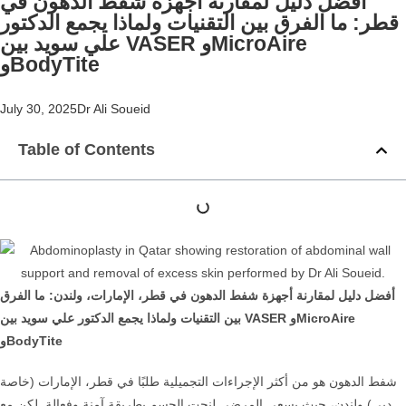
أفضل دليل لمقارنة أجهزة شفط الدهون في
قطر: ما الفرق بين التقنيات ولماذا يجمع الدكتور
علي سويد بين VASER وMicroAire
وBodyTite
July 30, 2025
Dr Ali Soueid
Table of Contents
أفضل دليل لمقارنة أجهزة شفط الدهون في قطر، الإمارات، ولندن: ما الفرق
بين التقنيات ولماذا يجمع الدكتور علي سويد بين VASER وMicroAire
وBodyTite
شفط الدهون هو من أكثر الإجراءات التجميلية طلبًا في قطر، الإمارات (خاصة
دبي) ولندن، حيث يسعى المرضى لنحت الجسم بطريقة آمنة وفعالة. لكن مع