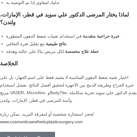
تدليك لمفاوي إذا تم التوصية به.
لماذا يختار المرضى الدكتور علي سويد في قطر، الإمارات،
ولندن؟
في استخدام تقنيات شفط الدهون المتطورة.
خبرة جراحية متقدمة
مع تقليل فترة التعافي.
نتائج طبيعية
لكل مريض بناءً على حالته وهدفه.
خطة علاج مخصصة
الخلاصة
اختيار تقنية شفط الدهون المناسبة لا يعتمد فقط على اسم الجهاز، بل على
خبرة الجراح وطريقة الدمج بين الأجهزة لتحقيق أفضل النتائج. بفضل استخدام
مزيج VASER، MicroAire، وBodyTite، يقدم الدكتور علي سويد تجربة متكاملة
وآمنة للمرضى في قطر، الإمارات، ولندن.
لحجز استشارة شخصية أو لمعرفة المزيد، يمكن زيارة:
www.cosmesticaestheticplasticsurgery.com