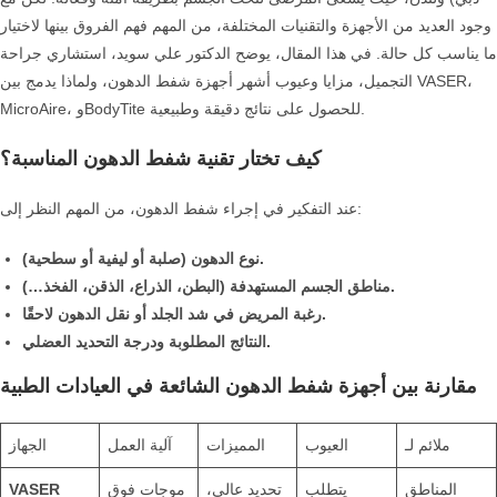
وجود العديد من الأجهزة والتقنيات المختلفة، من المهم فهم الفروق بينها لاختيار
ما يناسب كل حالة. في هذا المقال، يوضح الدكتور علي سويد، استشاري جراحة
التجميل، مزايا وعيوب أشهر أجهزة شفط الدهون، ولماذا يدمج بين VASER،
MicroAire، وBodyTite للحصول على نتائج دقيقة وطبيعية.
كيف تختار تقنية شفط الدهون المناسبة؟
عند التفكير في إجراء شفط الدهون، من المهم النظر إلى:
نوع الدهون (صلبة أو ليفية أو سطحية).
مناطق الجسم المستهدفة (البطن، الذراع، الذقن، الفخذ…).
رغبة المريض في شد الجلد أو نقل الدهون لاحقًا.
النتائج المطلوبة ودرجة التحديد العضلي.
مقارنة بين أجهزة شفط الدهون الشائعة في العيادات الطبية
ملائم لـ
العيوب
المميزات
آلية العمل
الجهاز
المناطق
يتطلب
تحديد عالي،
موجات فوق
VASER