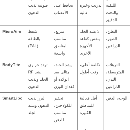
الليفية
تدريب وخبرة
يحافظ على
صوتية تذيب
والنحت
عالية
الأعصاب
الدهون
الدقيق
البطن،
لا يشد الجلد
سريع،
شفط
MicroAire
الظهر،
بنفس كفاءة
مناسب
بالطاقة
الذراعين
الأجهزة
لمناطق
(PAL)
الأخرى
واسعة
الترهلات
تكلفة أعلى،
يشد الجلد،
تردد حراري
BodyTite
المتوسطة،
وقت أطول
مثالي بعد
RF يشد
الثدي،
الولادة أو
الجلد ويذيب
الذراعين
فقدان الوزن
الدهون
الوجه، الذقن
أقل فعالية
تحفيز
ليزر يذيب
SmartLipo
للمناطق
للكولاجين،
الدهون ويشد
الكبيرة
مناسب
الجلد
للذقن