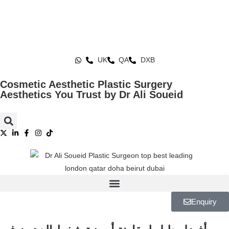
UK
QA
DXB
Cosmetic Aesthetic Plastic Surgery
Aesthetics You Trust by Dr Ali Soueid
Enquiry